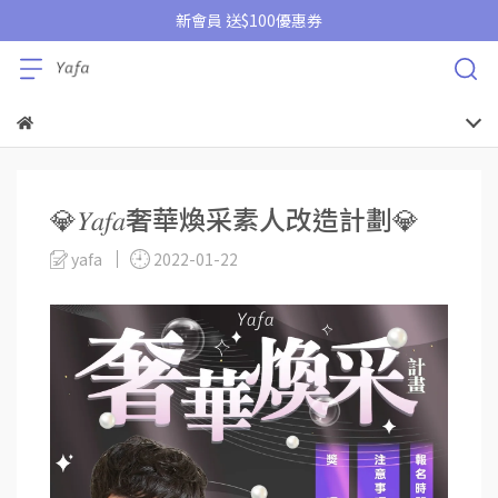
新會員 送$100優惠券
💎𝑌𝑎𝑓𝑎奢華煥采素人改造計劃💎
yafa
2022-01-22