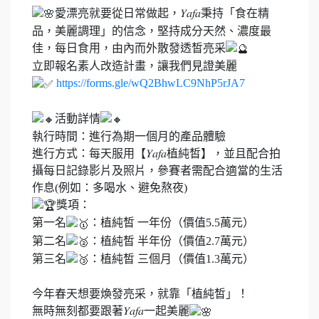
愛漂亮就要從日常做起，𝑌𝑎𝑓𝑎秉持「食在精
品，美麗調理」的信念，堅持成分天然、濃度最
佳，每日食用，由內而外散發透皙亮采
立即報名素人改造計畫，讓我們見證美麗
https://forms.gle/wQ2BhwLC9NhP5rJA7
活動詳情
執行時間：進行為期一個月的產品體驗
進行方式：每天服用【𝑌𝑎𝑓𝑎植純皙】，並且配合拍
攝每日記錄影片及照片，參賽者需配合適當的生活
作息(例如：多喝水、避免熬夜)
獎項：
第一名
：植純皙 一年份（價值5.5萬元）
第二名
：植純皙 半年份（價值2.7萬元）
第三名
：植純皙 三個月（價值1.3萬元）
今年春天想要煥發亮采，就靠「植純皙」！
無時無刻都要跟著𝑌𝑎𝑓𝑎一起美麗