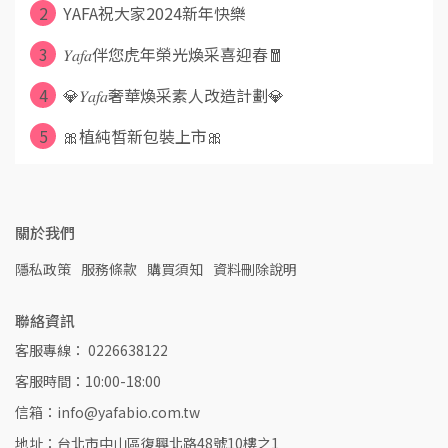
2
YAFA祝大家2024新年快樂
3
𝑌𝑎𝑓𝑎伴您虎年榮光煥采喜迎春🧧
4
💎𝑌𝑎𝑓𝑎奢華煥采素人改造計劃💎
5
🎀植純皙新包裝上市🎀
關於我們
隱私政策
服務條款
購買須知
資料刪除說明
聯絡資訊
客服專線： 0226638122
客服時間：10:00-18:00
信箱：info@yafabio.com.tw
地址：台北市中山區復興北路48號10樓之1