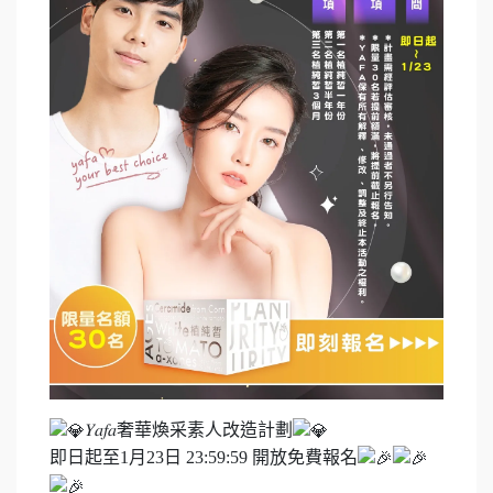
𝑌𝑎𝑓𝑎奢華煥采素人改造計劃
即日起至1月23日 23:59:59 開放免費報名