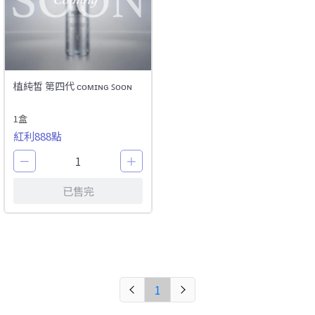
植純皙 第四代 ᴄᴏᴍɪɴɢ ꜱᴏᴏɴ
1盒
紅利888點
－
1
＋
已售完
1