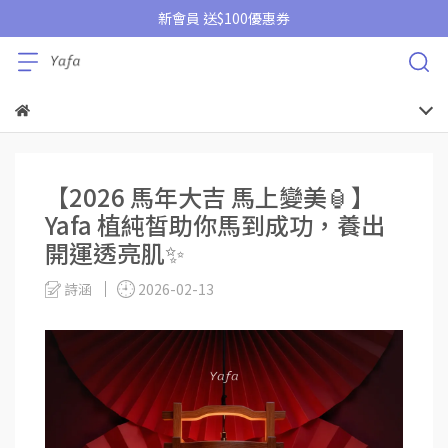
新會員 送$100優惠券
【2026 馬年大吉 馬上變美🏮】
Yafa 植純皙助你馬到成功，養出
開運透亮肌✨
詩涵
2026-02-13