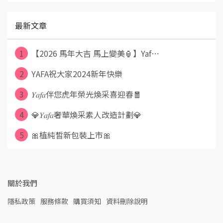
最新文章
1
【2026 馬年大吉 馬上變美🏮】Yaf⋯
2
YAFA祝大家2024新年快樂
3
𝑌𝑎𝑓𝑎伴您虎年榮光煥采喜迎春🧧
4
💎𝑌𝑎𝑓𝑎奢華煥采素人改造計劃💎
5
🎀植純皙新包裝上市🎀
關於我們
隱私政策
服務條款
購買須知
資料刪除說明